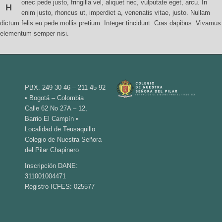
onec pede justo, fringilla vel, aliquet nec, vulputate eget, arcu. In
H
enim justo, rhoncus ut, imperdiet a, venenatis vitae, justo. Nullam
dictum felis eu pede mollis pretium. Integer tincidunt. Cras dapibus. Vivamus
elementum semper nisi.
PBX. 249 30 46 – 211 45 92
• Bogotá – Colombia
Calle 62 No 27A – 12,
Barrio El Campín •
Localidad de Teusaquillo
Colegio de Nuestra Señora
del Pilar Chapinero
Inscripción DANE:
311001004471
Registro ICFES: 025577