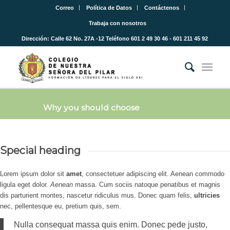
Correo
Política de Datos
Contáctenos
Trabaja con nosotros
Dirección: Calle 62 No. 27A -12 Teléfono 601 2 49 30 46 - 601 211 45 92
Why you should choose
Special heading
Lorem ipsum dolor sit
amet
, consectetuer adipiscing elit. Aenean commodo
ligula eget dolor.
Aenean
massa. Cum sociis natoque penatibus et magnis
dis parturient montes, nascetur ridiculus mus. Donec quam felis,
ultricies
nec, pellentesque eu, pretium quis, sem.
Nulla consequat massa quis enim. Donec pede justo,