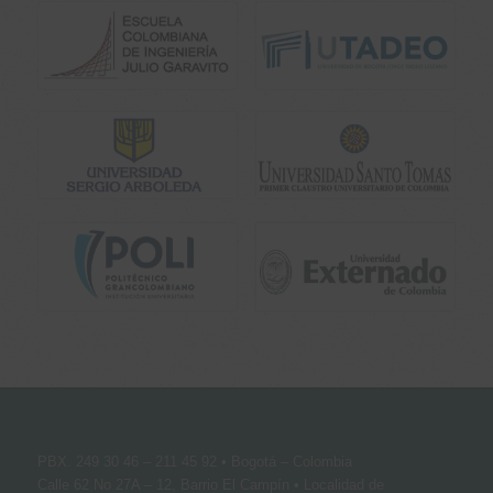
PBX. 249 30 46 – 211 45 92 • Bogotá – Colombia
Calle 62 No 27A – 12, Barrio El Campín • Localidad de