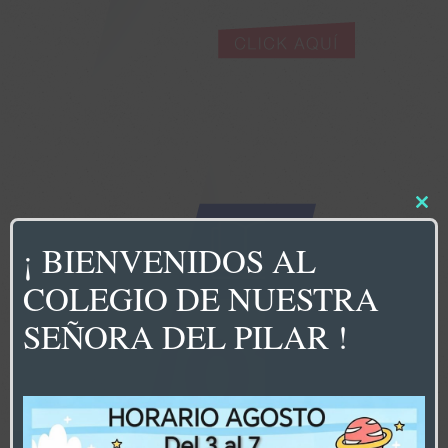
Clos
this
mod
¡ BIENVENIDOS AL
COLEGIO DE NUESTRA
SEÑORA DEL PILAR !