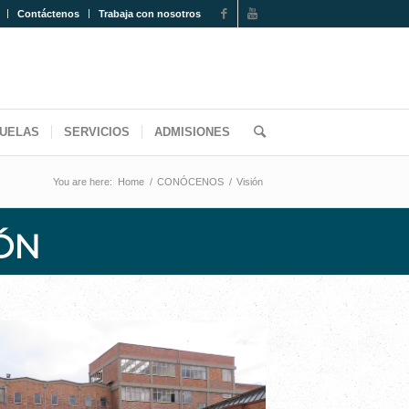
Contáctenos
Trabaja con nosotros
UELAS
SERVICIOS
ADMISIONES
You are here:
Home
/
CONÓCENOS
/
Visión
IÓN