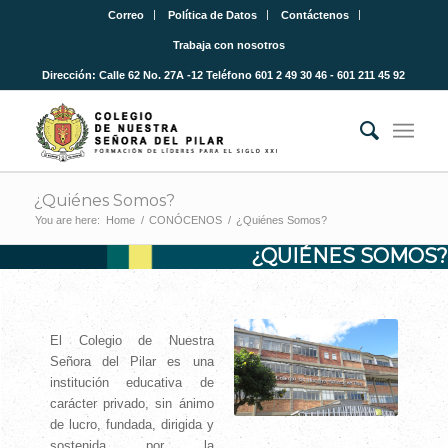
Correo
Política de Datos
Contáctenos
Trabaja con nosotros
Dirección: Calle 62 No. 27A -12 Teléfono 601 2 49 30 46 - 601 211 45 92
¿Quiénes Somos?
You are here:
Home
/
CONÓCENOS
/
¿Quiénes Somos?
¿QUIÉNES SOMOS?
El Colegio de Nuestra
Señora del Pilar es una
institución educativa de
carácter privado, sin ánimo
de lucro, fundada, dirigida y
sostenida por la